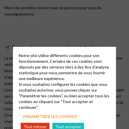
Merci de prendre contact avec le pasteur pour plus de
renseignements.
Ecoute et accompagnement psychologique
Notre site utilise différents cookies pour son
La relation d’aide dans notre société si désorientée constitue une
fonctionnement. Certains de ces cookies sont
véritable nécessité.
déposés par des services tiers à des fins d'analyse
Nous vivons tous des périodes de souffrances faites de peurs,
statistique pour nous permettre de vous fournir
d’angoisses, de solitude, de rejet, de dépendances, de
une meilleure expérience.
manifestations psychosomatiques…
Si vous souhaitez configurer les cookies que vous
L’accompagnement psychologique est là pour nous aider à partager
souhaitez autoriser, vous pouvez cliquer sur
"Paramétrer les cookies", ou bien accepter tous les
ces souffrances, une occasion de libérer nos émotions si souvent
cookies en cliquant sur "Tout accepter et
refoulées, de découvrir nos propres capacités et ainsi de tenter de
continuer".
nouvelles solutions permettant de reprendre espoir.
Etre accueilli dans le respect et la bienveillance libère la parole et
PARAMÉTRER LES COOKIES
chercher ensemble des solutions redonne confiance dans un
Tout refuser
Tout accepter
probable changement !