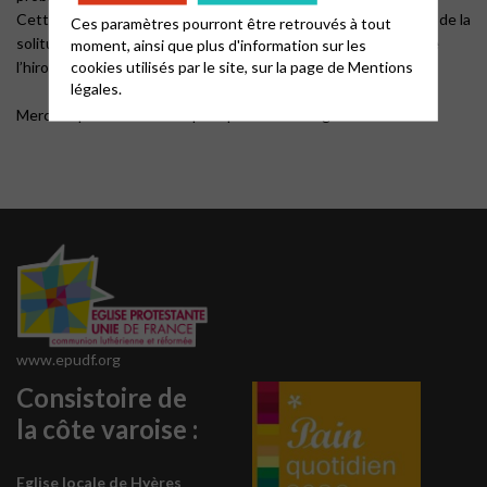
Cette relation de confiance et d’authenticité permet de sortir de la
Ces paramètres pourront être retrouvés à tout
solitude, de la rumination improductive, et d’apercevoir comme
moment, ainsi que plus d'information sur les
cookies utilisés par le site, sur la page de
Mentions
l’hirondelle annonce le printemps, un avenir meilleur !
légales.
Merci de prendre contact pour plus de renseignements.
www.epudf.org
Consistoire de
la côte varoise :
Eglise locale de Hyères