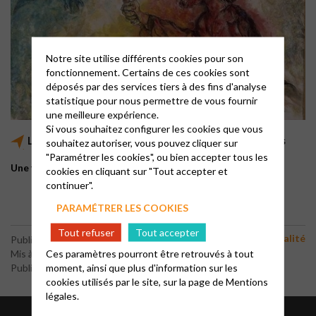
Notre site utilise différents cookies pour son
fonctionnement. Certains de ces cookies sont
déposés par des services tiers à des fins d'analyse
statistique pour nous permettre de vous fournir
une meilleure expérience.
Si vous souhaitez configurer les cookies que vous
La foi, au travers de quelques personnages bibliques
souhaitez autoriser, vous pouvez cliquer sur
"Paramétrer les cookies", ou bien accepter tous les
Une fois par mois, les mardis à 14h30 :
cookies en cliquant sur "Tout accepter et
continuer".
PARAMÉTRER LES COOKIES
Tout refuser
Tout accepter
Bible et spiritualité
Publié le 30 août 2022
Ces paramètres pourront être retrouvés à tout
Mis à jour le 22 juin 2026
moment, ainsi que plus d'information sur les
Publié par le webmaster
cookies utilisés par le site, sur la page de
Mentions
légales.